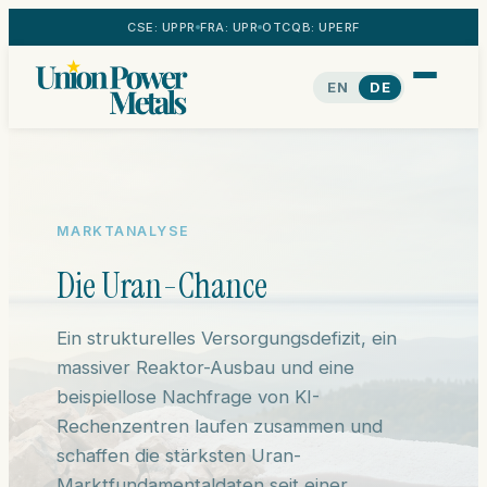
CSE: UPPR
FRA: UPR
OTCQB: UPERF
EN
DE
MARKTANALYSE
Die Uran-Chance
Ein strukturelles Versorgungsdefizit, ein
massiver Reaktor-Ausbau und eine
beispiellose Nachfrage von KI-
Rechenzentren laufen zusammen und
schaffen die stärksten Uran-
Marktfundamentaldaten seit einer