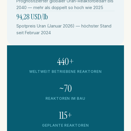
Prognostizierter globaler Uran-Reaktorbedarf bis
2040 — mehr als doppelt so hoch wie 2025
94,28 USD/lb
Spotpreis Uran (Januar 2026) — höchster Stand
seit Februar 2024
440+
WELTWEIT BETRIEBENE REAKTOREN
~70
REAKTOREN IM BAU
115+
GEPLANTE REAKTOREN