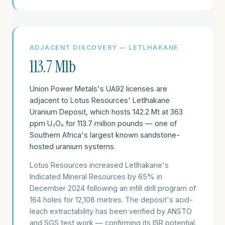
ADJACENT DISCOVERY — LETLHAKANE
113.7 Mlb
Union Power Metals's UA92 licenses are
adjacent to Lotus Resources' Letlhakane
Uranium Deposit, which hosts 142.2 Mt at 363
ppm U₃O₈ for 113.7 million pounds — one of
Southern Africa's largest known sandstone-
hosted uranium systems.
Lotus Resources increased Letlhakane's
Indicated Mineral Resources by 65% in
December 2024 following an infill drill program of
164 holes for 12,108 metres. The deposit's acid-
leach extractability has been verified by ANSTO
and SGS test work — confirming its ISR potential.