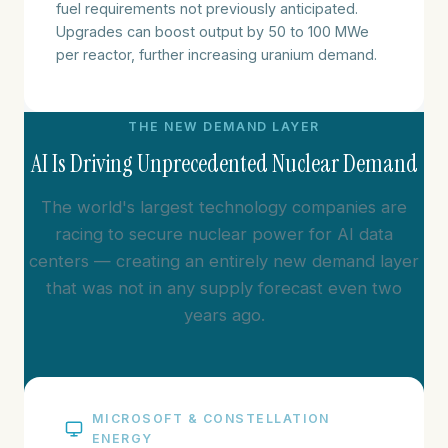
fuel requirements not previously anticipated.
Upgrades can boost output by 50 to 100 MWe
per reactor, further increasing uranium demand.
THE NEW DEMAND LAYER
AI Is Driving Unprecedented Nuclear Demand
The world's largest technology companies are
racing to secure nuclear power for AI data
centers — creating an entirely new demand layer
that was not in any supply forecast even two
years ago.
MICROSOFT & CONSTELLATION
ENERGY