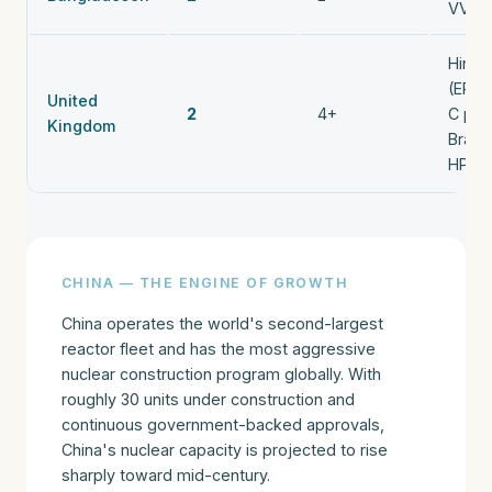
VVER
Hinkl
(EPR)
United
2
4+
C pla
Kingdom
Bradw
HPR1
CHINA — THE ENGINE OF GROWTH
China operates the world's second-largest
reactor fleet and has the most aggressive
nuclear construction program globally. With
roughly 30 units under construction and
continuous government-backed approvals,
China's nuclear capacity is projected to rise
sharply toward mid-century.